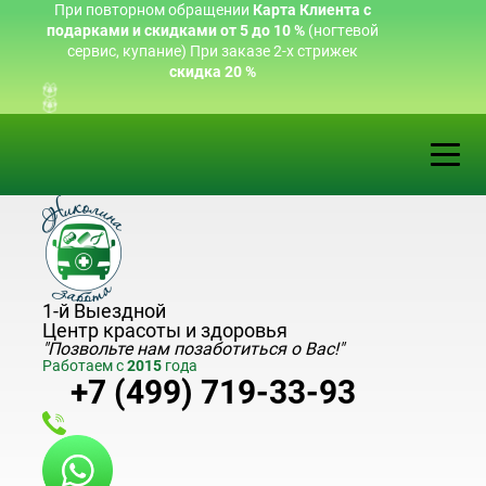
При повторном обращении
Карта Клиента с
подарками и скидками от 5 до 10 %
(ногтевой
сервис, купание)
При заказе 2-х стрижек
скидка 20 %
1-й Выездной
Центр красоты и здоровья
"Позвольте нам позаботиться о Вас!"
Работаем с
2015
года
+7 (499)
719
-33-93